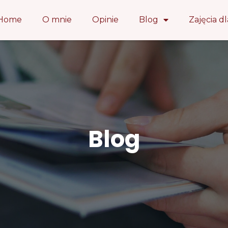
Home
O mnie
Opinie
Blog
Zajęcia dl
Blog